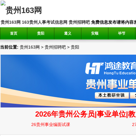
贵州163网
163贵州人事考试信息网
贵州招聘吧
免费信息发布请将内容发送到邮
首页
贵阳
遵义
安顺
毕节
当前位置:
贵州163网
>
贵州招聘吧
>
贵阳