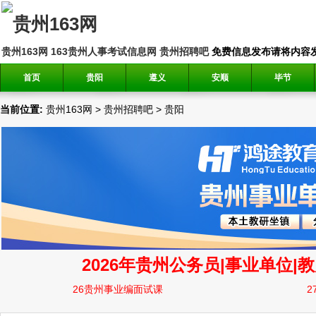
贵州163网
163贵州人事考试信息网
贵州招聘吧
免费信息发布请将内容发送到邮
首页
贵阳
遵义
安顺
毕节
当前位置:
贵州163网
>
贵州招聘吧
>
贵阳