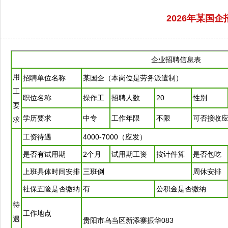
2026年某国
企业
招聘
信息表
用
招聘
单位名称
某国企（本岗位是劳务派遣制）
工
职位名称
操作工
招聘
人数
20
性别
要
学历要求
中专
工作年限
不限
可否接收
求
工资待遇
4000-7000（应发）
是否有试用期
2个月
试用期工资
按计件算
是否包吃
上班具体时间安排
三班倒
周休安排
社保五险是否缴纳
有
公积金是否缴纳
待
工作地点
遇
贵阳
市
乌当
区新添寨振华083