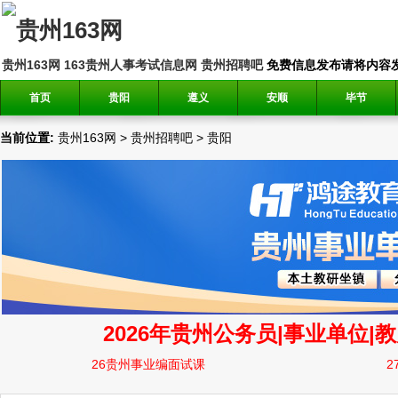
贵州163网
163贵州人事考试信息网
贵州招聘吧
免费信息发布请将内容发送到邮
首页
贵阳
遵义
安顺
毕节
当前位置:
贵州163网
>
贵州招聘吧
>
贵阳