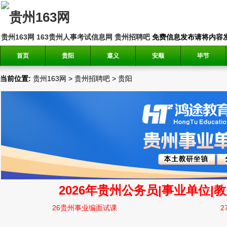
贵州163网
163贵州人事考试信息网
贵州招聘吧
免费信息发布请将内容发送到邮
首页
贵阳
遵义
安顺
毕节
当前位置:
贵州163网
>
贵州招聘吧
>
贵阳