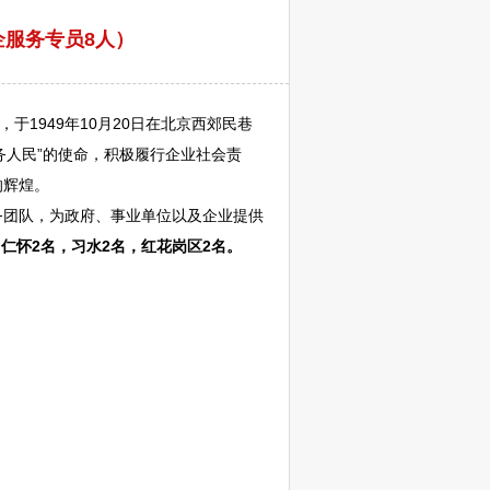
企服务专员8人）
1949年10月20日在北京西郊民巷
务人民”的使命，积极履行企业社会责
的辉煌。
务团队，为政府、
事业单位
以及企业提供
，
仁怀
2名，
习水
2名，
红花岗
区2名
。