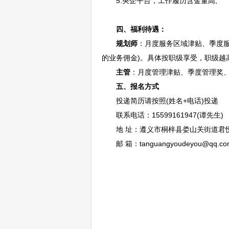
5.央企平台，工作履历含金量高;
四、福利待遇：
规划师
：月度服务区域津贴、季度
的业务佣金)。具体按职级享受，职级越
主管
：月度管理津贴、季度管理奖、
五
、报名方式
投递简历请按照(姓名+电话)投递
联系电话：15599161947(谭先生)
地 址：
遵义
市
桐梓
县娄山关街道君悦
邮 箱：tanguangyoudeyou@qq.co