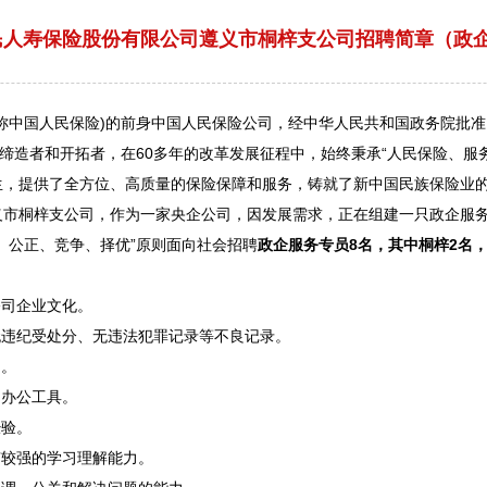
人民人寿保险股份有限公司遵义市桐梓支公司招聘简章（政
国人民保险)的前身中国人民保险公司，经中华人民共和国政务院批准，于
的缔造者和开拓者，在60多年的改革发展征程中，始终秉承“人民保险、服
生，提供了全方位、高质量的保险保障和服务，铸就了新中国民族保险业
义
市
桐梓
支公司，作为一家央企公司，因发展需求，正在组建一只政企服
、公正、竞争、择优”原则面向社会
招聘
政企服务专员8
名，
其中
桐梓
2名
司企业文化。
违纪受处分、无违法犯罪记录等不良记录。
力。
办公工具。
验。
较强的学习理解能力。