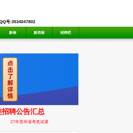
号:3534047802
黔南
黔西南
招聘吧