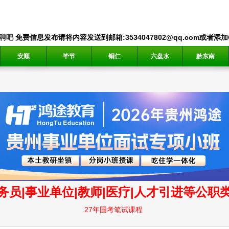
聘吧
免费信息发布请将内容发送到邮箱:3534047802@qq.com或者添加QQ
安顺
毕节
铜仁
六盘水
黔东南