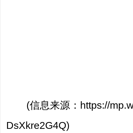
(信息来源：https://mp.weixi
DsXkre2G4Q)