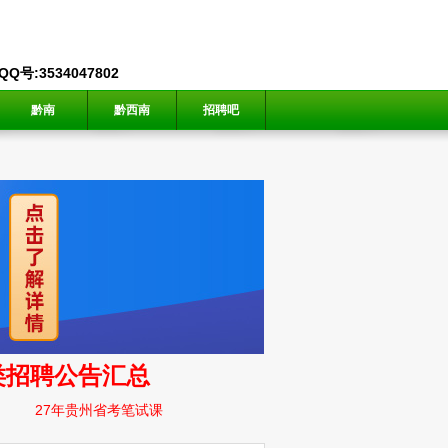
号:3534047802
黔南
黔西南
招聘吧