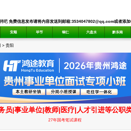
聘吧
免费信息发布请将内容发送到邮箱:3534047802@qq.com或者添加QQ
安顺
毕节
铜仁
六盘水
黔东南
网
>
贵阳