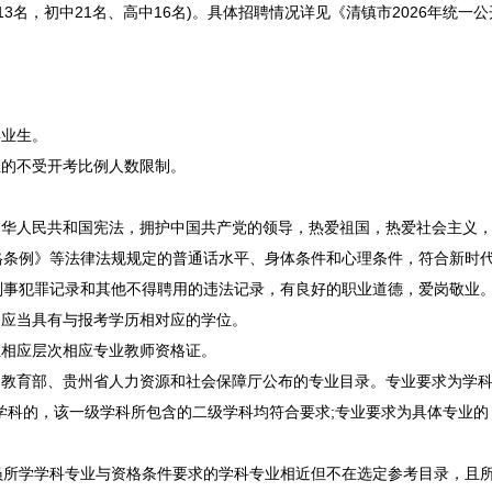
13名，初中21名、高中16名)。具体
招聘
情况详见《
清镇
市2026年统一公
业生。
位的不受开考比例人数限制。
华人民共和国宪法，拥护中国共产党的领导，热爱祖国，热爱社会主义，
格条例》等法律法规规定的普通话水平、身体条件和心理条件，符合新时
刑事犯罪记录和其他不得聘用的违法记录，有良好的职业道德，爱岗敬业
，应当具有与报考学历相对应的学位。
位相应层次相应专业
教师
资格证。
教育部、贵州省人力资源和社会保障厅公布的专业目录。专业要求为学科
学科的，该一级学科所包含的二级学科均符合要求;专业要求为具体专业
学学科专业与资格条件要求的学科专业相近但不在选定参考目录，且所