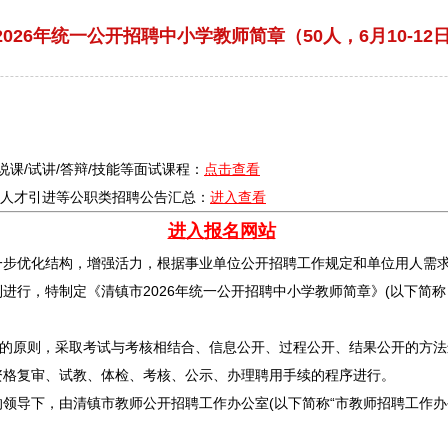
026年统一公开招聘中小学教师简章（50人，6月10-12
/说课/试讲/答辩/技能等面试课程：
点击查看
疗/人才引进等公职类
招聘
公告汇总：
进入查看
进入报名网站
一步优化结构，增强活力，根据
事业单位
公开
招聘
工作规定和单位用人需
利进行，特制定《
清镇
市2026年统一公开
招聘
中小学
教师
简章》(以下简称
”的原则，采取考试与考核相结合、信息公开、过程公开、结果公开的方
资格复审、试教、体检、考核、公示、办理聘用手续的程序进行。
的领导下，由
清镇
市
教师
公开
招聘
工作办公室(以下简称“市
教师
招聘
工作办