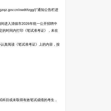
zqz.gov.cn/xwdt/tzgg/)”通知公告栏进
期间进入
清镇
市2026年统一公开
招聘
中
证。考生务必在规定的时间内打印《笔试准考证》，未在
必认真阅读《笔试准考证》上的内容，按
试科目或未取得有效笔试成绩的考生，