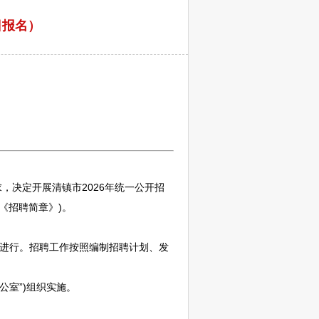
日报名）
求，决定开展
清镇
市2026年统一公开
招
《
招聘
简章》)。
法进行。
招聘
工作按照编制
招聘
计划、发
公室”)组织实施。