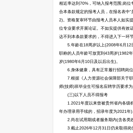
相近率达到70%，可纳入报考范围;岗
合本条款规定的报考人员，在报名表中“
2)。资格复审环节由报考人员本人如实
位专业要求开展论证。不如实提供有效
达不到本条款要求的，不得进入下一环
5.年龄在18周岁以上(2008年6月1
职称的人员年龄可放宽到43周岁(198
岁(1980年6月10日及以后出生)。
6.身体健康，具有正常履行
招聘
岗
7.根据《人力资源社会保障部关于职
师(技师)班毕业生可报名应聘学历要求
(三)以下人员不得报考
1.2021年度以来曾被贵州省内各级
年办理录用手续的，招录年度为2021年)
2.尚在试用期或者服务期内(含各类
3.截止2026年12月31日仍未取得