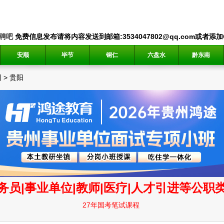
聘吧
免费信息发布请将内容发送到邮箱:3534047802@qq.com或者添加QQ
安顺
毕节
铜仁
六盘水
黔东南
网
>
贵阳