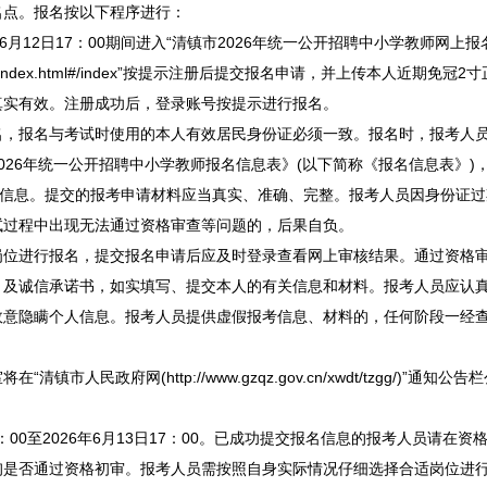
点。报名按以下程序进行：
月12日17：00期间进入“
清镇
市2026年统一公开
招聘
中小学
教师
网上报
n/cn_gyqzjy/index.html#/index”按提示注册后提交报名申请，并上传本人近
真实有效。注册成功后，登录账号按提示进行报名。
报名与考试时使用的本人有效居民身份证必须一致。报名时，报考人员
026年统一公开
招聘
中小学
教师
报名信息表》(以下简称《报名信息表》)
名信息。提交的报考申请材料应当真实、准确、完整。报考人员因身份证
试过程中出现无法通过资格审查等问题的，后果自负。
进行报名，提交报名申请后应及时登录查看网上审核结果。通过资格审
诚信承诺书，如实填写、提交本人的有关信息和材料。报考人员应认真
故意隐瞒个人信息。报考人员提供虚假报考信息、材料的，任何阶段一经
将在“
清镇
市人民政府网(http://www.gzqz.gov.cn/xwdt/tzgg/)
：00至2026年6月13日17：00。已成功提交报名信息的报考人员请在
询是否通过资格初审。报考人员需按照自身实际情况仔细选择合适岗位进