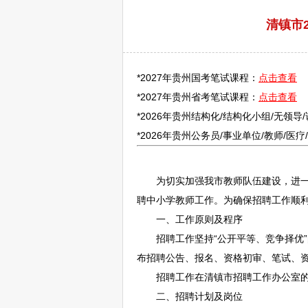
清镇市2
*2027年贵州国考笔试课程：
点击查看
*2027年贵州省考笔试课程：
点击查看
*2026年贵州结构化/结构化小组/无领导
*2026年贵州
公务员
/
事业单位
/
教师
/医
为切实加强我市
教师
队伍建设，进
聘
中小学
教师
工作。为确保
招聘
工作顺
一、工作原则及程序
招聘
工作坚持“公开平等、竞争择优
布
招聘
公告、报名、资格初审、笔试、
招聘
工作在
清镇
市
招聘
工作办公室
二、
招聘
计划及岗位