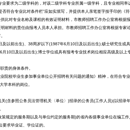
位专业要求为二级学科的，对该二级学科专业所属一级学科，且专业相同率
是否符合专业比对条件栏”应如实填写，并提供本人亲笔签字按手印的《符
提供比对专业名称及课程的有效证明材料，市
教师
招聘
工作办公室将根据
证明材料的责任由报考人员本人承担。市
教师
招聘
工作办公室将根据专家
节。
2日及以前出生)、38周岁以下(1987年6月10日及以后出生);硕士研究
2年6月10日及以后出生);博士学位或具有报考专业技术岗位相应高级及以
位职责的身体条件。
业院校毕业生参加
事业单位
公开
招聘
有关问题的通知》精神，在符合专
为大学本科的岗位。
机关(含参照
公务员
法管理机关〈单位〉)招录的
公务员
(工作人员)(以招录
。
政策规定的服务期以及与单位约定的服务期)的省内各级
事业单位
在编工作
岗位要求毕业证、学位证的。