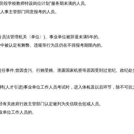
育阶段学校
教师
特设岗位计划”服务期未满的人员。
或人事主管部门同意报考的人员。
务员
法管理机关〈单位〉)、
事业单位
被辞退未满5年的。
聘
中被认定有舞弊、违规等行为且仍在不得报考期限内的。
。
责任事件;曾因贪污、行贿受贿、泄露国家机密等原因受到过党纪、政纪
聘
(人才引进)
事业单位
工作人员考试时，进入体检及以后环节，除不可抗
经有关政府行政主管部门认定被列为失信联合惩戒人员。
业单位
工作人员的。