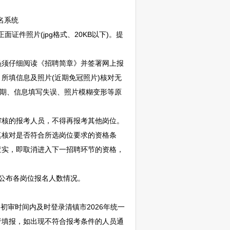
名系统
期免冠2寸正面证件照片(jpg格式、20KB以下)。提
须仔细阅读《
招聘
简章》并签署网上报
，所填信息及照片(近期免冠照片)核对无
过期、信息填写失误、照片模糊变形等原
核的报考人员，不得再报考其他岗位。
核对是否符合所选岗位要求的资格条
查实，即取消进入下一
招聘
环节的资格，
”通知公告栏公布各岗位报名人数情况。
资格初审时间内及时登录
清镇
市2026年统一
行填报，如出现不符合报考条件的人员通