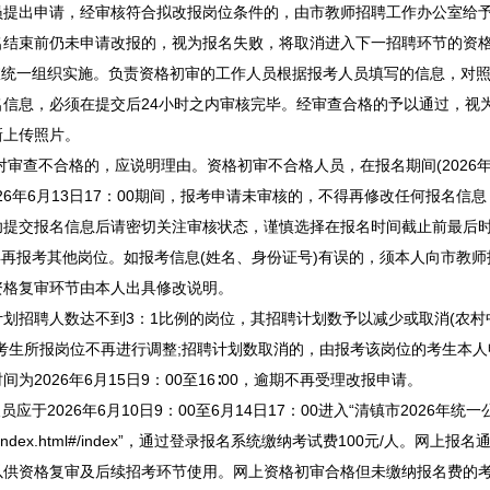
员提出申请，经审核符合拟改报岗位条件的，由市
教师
招聘
工作办公室给
名结束前仍未申请改报的，视为报名失败，将取消进入下一
招聘
环节的资
室统一组织实施。负责资格初审的工作人员根据报考人员填写的信息，对
信息，必须在提交后24小时之内审核完毕。经审查合格的予以通过，视为
新上传照片。
不合格的，应说明理由。资格初审不合格人员，在报名期间(2026年6月
至2026年6月13日17：00期间，报考申请未审核的，不得再修改任何报
功提交报名信息后请密切关注审核状态，谨慎选择在报名时间截止前最后
再报考其他岗位。如报考信息(姓名、身份证号)有误的，须本人向市
教师
资格复审环节由本人出具修改说明。
计划
招聘
人数达不到3：1比例的岗位，其
招聘
计划数予以减少或取消(农村
考生所报岗位不再进行调整;
招聘
计划数取消的，由报考该岗位的考生本人
2026年6月15日9：00至16∶00，逾期不再受理改报申请。
2026年6月10日9：00至6月14日17：00进入“
清镇
市2026年统一
cn/cn_gyqzjy/index.html#/index”，通过登录报名系统缴纳考试费100
以供资格复审及后续招考环节使用。网上资格初审合格但未缴纳报名费的