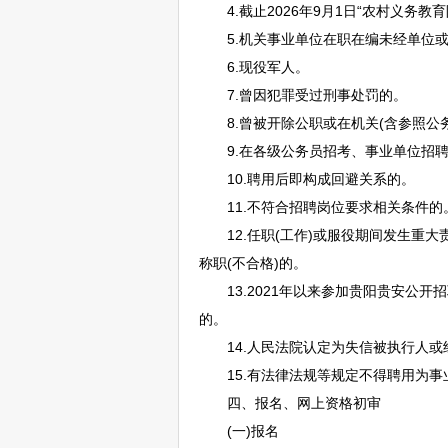
4.截止2026年9月1日“农村义务教
5.机关
事业单位
在职在编未经单位
6.现役军人。
7.曾因犯罪受过刑事处罚的。
8.曾被开除公职或在机关(含参照
公
9.在各级
公务员
招考、
事业单位
招
10.聘用后即构成回避关系的。
11.不符合
招聘
岗位要求相关条件的
12.任职(工作)或服役期间发生重大
称职(不合格)的。
13.2021年以来参加
贵阳
贵安公开
招
的。
14.人民法院认定为失信被执行人或
15.有法律法规等规定不得聘用为
事
四、报名、网上资格初审
(一)报名