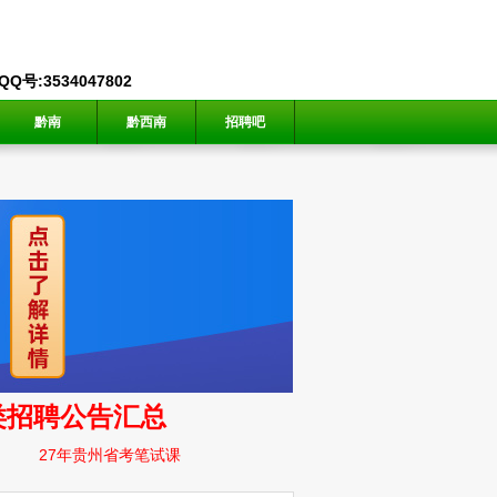
号:3534047802
黔南
黔西南
招聘吧