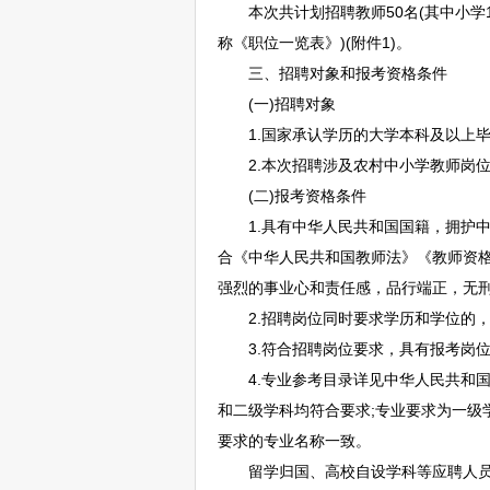
本次共计划
招聘
教师
50名(其中小学
称《职位一览表》)(附件1)。
三、
招聘
对象和报考资格条件
(一)
招聘
对象
1.国家承认学历的大学本科及以上毕
2.本次
招聘
涉及农村中小学
教师
岗
(二)报考资格条件
1.具有中华人民共和国国籍，拥护中
合《中华人民共和国
教师
法》《
教师
资
强烈的事业心和责任感，品行端正，无
2.
招聘
岗位同时要求学历和学位的
3.符合
招聘
岗位要求，具有报考岗
4.专业参考目录详见中华人民共和国
和二级学科均符合要求;专业要求为一级
要求的专业名称一致。
留学归国、高校自设学科等应聘人员所