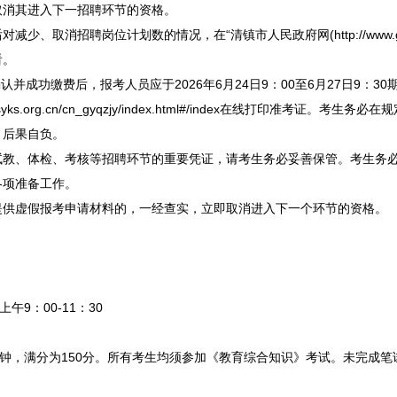
取消其进入下一
招聘
环节的资格。
后对减少、取消
招聘
岗位计划数的情况，在“
清镇
市人民政府网(http://www.g
看。
成功缴费后，报考人员应于2026年6月24日9：00至6月27日9：30
inasyks.org.cn/cn_gyqzjy/index.html#/index在线打印准考
，后果自负。
教、体检、考核等
招聘
环节的重要凭证，请考生务必妥善保管。考生务
各项准备工作。
虚假报考申请材料的，一经查实，立即取消进入下一个环节的资格。
午9：00-11：30
钟，满分为150分。所有考生均须参加《教育综合知识》考试。未完成笔