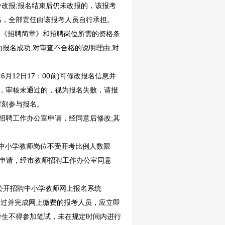
予改报;报名结束后仍未改报的，该报考
格，全部责任由该报考人员自行承担。
照《
招聘
简章》和
招聘
岗位所需的资格条
报名成功;对审查不合格的说明理由;对
12日17：00前)可修改报名信息并
名信息，审核未通过的，视为报名失败，请报
时刻参与报名。
招聘
工作办公室申请，经同意后修改;其
中小学
教师
岗位不受开考比例人数限
申请，经市
教师
招聘
工作办公室同意
公开
招聘
中小学
教师
网上报名系统
元/人。网上报名通过并完成网上缴费的报考人员，应立即
考生不得参加笔试，未在规定时间内进行