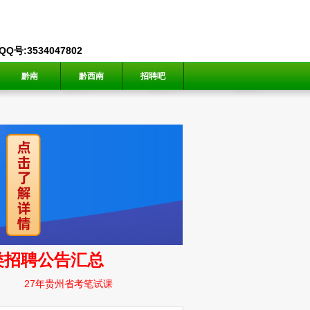
号:3534047802
黔南
黔西南
招聘吧