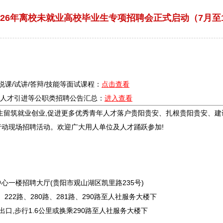
026年离校未就业高校毕业生专项招聘会正式启动（7月至
/说课/试讲/答辩/技能等面试课程：
点击查看
疗/人才引进等公职类
招聘
公告汇总：
进入查看
生留筑就业创业,促进更多优秀青年人才落户
贵阳
贵安、扎根
贵阳
贵安、建
行动现场
招聘
活动。欢迎广大用人单位及人才踊跃参加!
中心一楼
招聘
大厅(
贵阳
市
观山湖
区
凯里
路235号)
222路、280路、281路、290路至人社服务大楼下
出口,步行1.6公里或换乘290路至人社服务大楼下