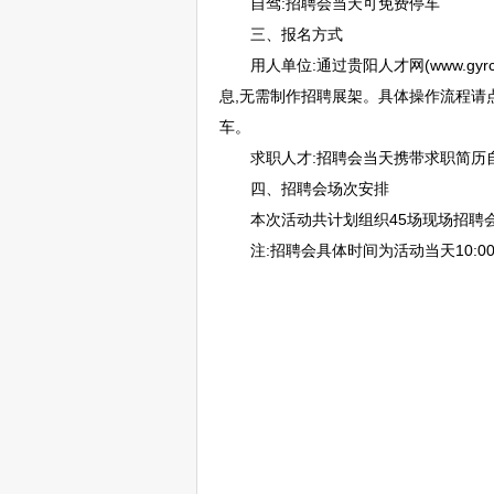
自驾:
招聘
会当天可免费停车
三、报名方式
用人单位:通过
贵阳
人才网(www.g
息,无需制作
招聘
展架。具体操作流程请
车。
求职人才:
招聘
会当天携带求职简历
四、
招聘
会场次安排
本次活动共计划组织45场现场
招聘
注:
招聘
会具体时间为活动当天10:00-