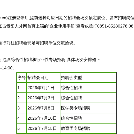
yrc.cn)注册登录后,提前选择对应日期的
招聘
会场次预定展位、发布
招聘
岗位
点击
贵阳
人才网首页上端的“企业使用手册”查看或拨打0851-85280278,0851
自行前往
招聘
会现场与
招聘
单位交流洽谈。
会,包含综合性
招聘
和行业性专场
招聘
,具体场次安排如下:
14:00。
序号
招聘
会日期
招聘
会类型
1
2026年7月1日
综合性
招聘
2
2026年7月3日
综合性
招聘
3
2026年7月8日
医学类专场
招聘
4
2026年7月10日
综合性
招聘
5
2026年7月15日
教育类专场
招聘