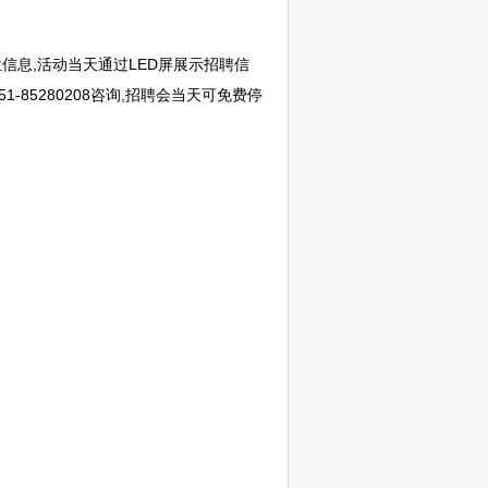
信息,活动当天通过LED屏展示
招聘
信
-85280208咨询,
招聘
会当天可免费停