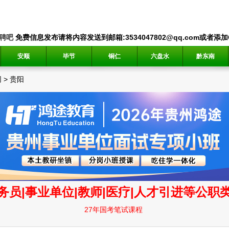
聘吧
免费信息发布请将内容发送到邮箱:3534047802@qq.com或者添加QQ
安顺
毕节
铜仁
六盘水
黔东南
网
>
贵阳