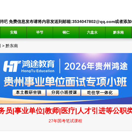
聘吧
免费信息发布请将内容发送到邮箱:3534047802@qq.com或者添加QQ
安顺
毕节
铜仁
六盘水
黔东南
网
>
黔东南