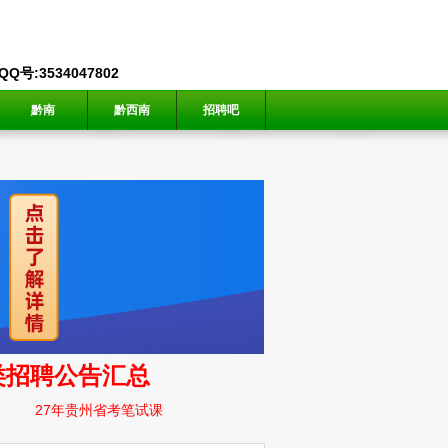
号:3534047802
黔南
黔西南
招聘吧