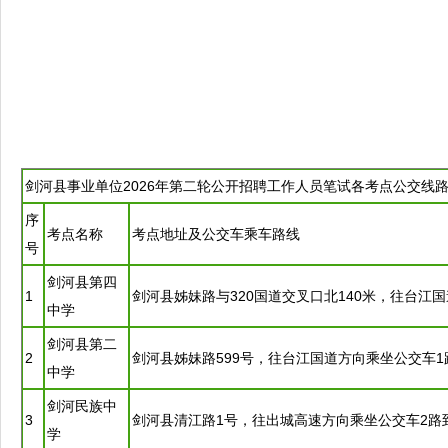
剑河
县
事业单位
2026年第二轮公开
招聘
工作人员笔试各考点公交线
序
考点名称
考点地址及公交车乘车路线
号
剑河
县第四
1
剑河
县姊妹路与320国道交叉口北140米，往
台江
国
中学
剑河
县第二
2
剑河
县姊妹路599号，往
台江
国道方向乘坐公交车1
中学
剑河
民族中
3
剑河
县清江路1号，往出城高速方向乘坐公交车2路
学