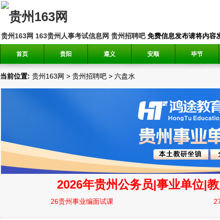
贵州163网
163贵州人事考试信息网
贵州招聘吧
免费信息发布请将内容发送到邮
首页
贵阳
遵义
安顺
毕节
当前位置:
贵州163网
>
贵州招聘吧
>
六盘水