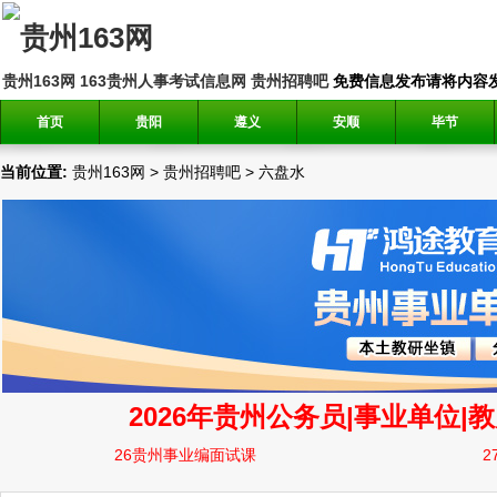
贵州163网
163贵州人事考试信息网
贵州招聘吧
免费信息发布请将内容发送到邮
首页
贵阳
遵义
安顺
毕节
当前位置:
贵州163网
>
贵州招聘吧
>
六盘水