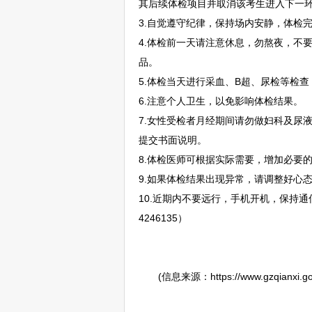
其后续体检项目并取消该考生进入下一
3.自觉遵守纪律，保持场内安静，体检
4.体检前一天请注意休息，勿熬夜，不
品。
5.体检当天进行采血、B超、尿检等检查
6.注意个人卫生，以免影响体检结果。
7.女性受检者月经期间请勿做妇科及尿
提交书面说明。
8.体检医师可根据实际需要，增加必要
9.如果体检结果出现异常，请调整好心
10.近期内不要远行，手机开机，保持
4246135）
(信息来源：https://www.gzqianxi.gov.c