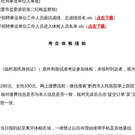
人社局
事业单位
人事股)
市纪委市监委派驻第二纪检监察组)
开
招聘
事业单位
工作人员面试成绩、总成绩排名.xls（
点击下载
）
开
招聘
事业单位
工作人员进入体检人员名单.xls（
点击下载
）
考 生 体 检 须 知
效《临时居民身份证》）原件和面试准考证参加体检，未按时到达者，视
。
280元、女性330元。网上缴费流程：微信搜索“黔西市人民医院掌上医
核对缴费信息是否与本人信息是否一致，核对无误后点击“提交订单”及“
件照一张。
检当日报到起至离开体检区域，一律禁止以任何理由使用手机及其他通信