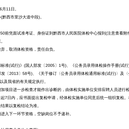
6月11日。
黔西市里沙大道中段)。
0前凭面试准考证、身份证到黔西市人民医院体检中心报到(注意查看附件
张。
弃，取消体检资格，责任自负。
标准(试行)》(国人部发〔2005〕1号)、《
公务员
录用体检操作手册(试行
发〔2013〕58号)、《关于修订〈
公务员
录用体检通用标准(试行)〉及〈
号)以及我省的有关规定执行。
项目进一步检查才能作出诊断的，由体检实施单位安排应聘人员进行检
日起7日内，应书面提出复检申请，经体检实施单位同意后统一组织复检。
检结果以复检结论为准。
进入下一环节资格，空缺岗位不予递补。