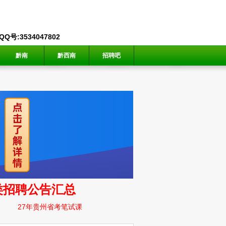
号:3534047802
黔南
黔西南
招聘吧