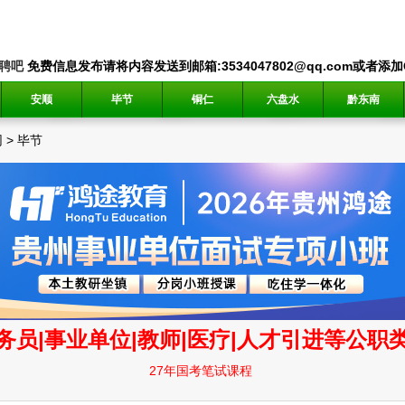
聘吧
免费信息发布请将内容发送到邮箱:3534047802@qq.com或者添加QQ
安顺
毕节
铜仁
六盘水
黔东南
网
>
毕节