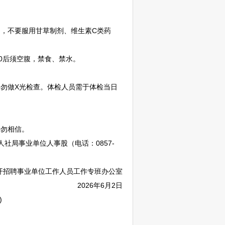
。
品，不要服用甘草制剂、维生素C类药
00后须空腹，禁食、禁水。
，勿做X光检查。体检人员需于体检当日
请勿相信。
人社局
事业单位
人事股（电话：0857-
开
招聘
事业单位
工作人员工作专班办公室
2026年6月2日
)