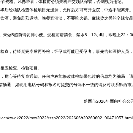
环节资格。凡携带者，体检前必须关机并交领队保管，否则视为违纪。
完毕后经领队检查体检项目无遗漏，允许后方可离开医院，中途不能离开
要饮酒，避免剧烈运动。晚餐宜清淡，不要吃火锅、麻辣烫之类的辛辣食
，未做B超前请勿排小便。受检前请禁食、禁水8—12小时，即晚上22：
液检查，待经期完毕后再补检；怀孕或可能已受孕者，事先告知医护人员
的相应检查、检验项目。
态，耐心等待复查通知。任何声称能修改体检结果包过的信息均为骗局，
通信畅通，如现用电话号码和报名时提交的号码不一致的请及时联系黔西市
黔西市2026年面向社会公
n/zwgk2022/rsxx2022/rszp2022/202606/t20260602_90471057.html