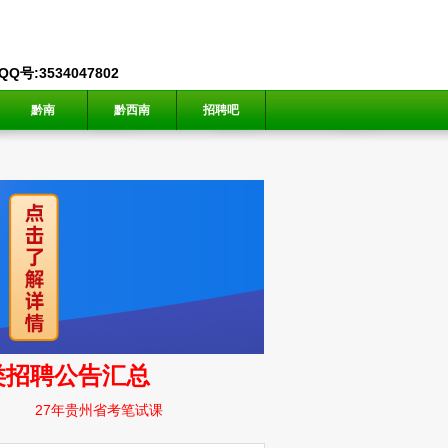
号:3534047802
黔南
黔西南
招聘吧