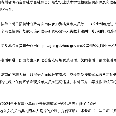
贵州省供销合作社联合社和贵州经贸职业技术学院根据
招聘
条件及岗位
现场审查。
按单个岗位
招聘
计划数与该岗位参加资格复审人员数1：3的比例确定进
单个岗位
招聘
计划数与该岗位参加资格复审人员数未达到1:3比例的，按
作网(https://gxs.guizhou.gov.cn)和贵州经贸职业技术学院官网(h
话畅通，如因考生未阅读公告或错填联系电话、关闭电话、更改电话号
审的应聘人员，取消进入面试环节资格，空缺岗位按笔试成绩从高到低
招聘
过程中任何环节发现报考人员有违纪违规、材料不齐、弄虚作假或不
2024年全省
事业单位
公开
招聘
笔试报名信息表》(附件2)2份;
地公安机关出具的附本人照片的户籍、身份证明)、毕业证书、学位证书