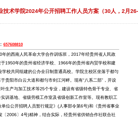
技术学院2024年公开招聘工作人员方案（30人，2月26-
：
657608810
年的西南人民革命大学合作训练班，2017年经贵州省人民政
1950年的贵州省经济学校、1966年的贵州省内贸学校和建
专业学校共同组建的公办全日制普通高校。学院主校区坐落于
都匀
落于
贵阳
市
白云
大道和
都匀
市剑江河畔。现有“八系二部”，开设
叶生产与加工技术等25个专业，建设有省级特色骨干专业、省
合实训基地、省级劳模工作室及省级创新工作室等。现有教职工
业单位
公开
招聘
人员暂行规定》(人事部令第6号)和《贵州省
事业
发〔2006〕4号)精神，结合实际，经贵州省供销合作社联合社
。