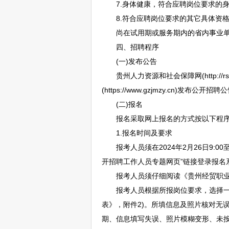
7.身体健康，符合应聘岗位要求的身
8.符合应聘岗位要求的其它具体资格
尚在试用期或服务期内的省内
事业
四、
招聘
程序
(一)发布公告
贵州人力资源和社会保障网(http://rst.gu
(https://www.gzjmzy.cn)发布公开
招聘
公
(二)报名
报名采取网上报名的方式按以下程序
1.报名时间及要求
报考人员须在2024年2月26日9:00至2月2
开
招聘
工作人员专题网页”链接登录报名
报考人员须仔细阅读《贵州经贸职业
报考人员根据所报岗位要求，选择一个
表》，附件2)。所填信息及照片核对无
期、信息填写失误、照片模糊变形、未