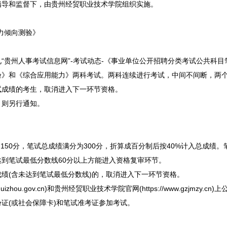
导和监督下，由贵州经贸职业技术学院组织实施。
能力倾向测验》
州人事考试信息网”-考试动态-《
事业单位
公开
招聘
分类考试公共科目笔
验》和《综合应用能力》两科考试。两科连续进行考试，中间不间断，两
试成绩的考生，取消进入下一环节资格。
则另行通知。
50分，笔试总成绩满分为300分，折算成百分制后按40%计入总成绩。
到笔试最低分数线60分以上方能进入资格复审环节。
(含未达到笔试最低分数线)的，取消进入下一环节资格。
zhou.gov.cn)和贵州经贸职业技术学院官网(https://www.gzjmzy.cn)
(或社会保障卡)和笔试准考证参加考试。