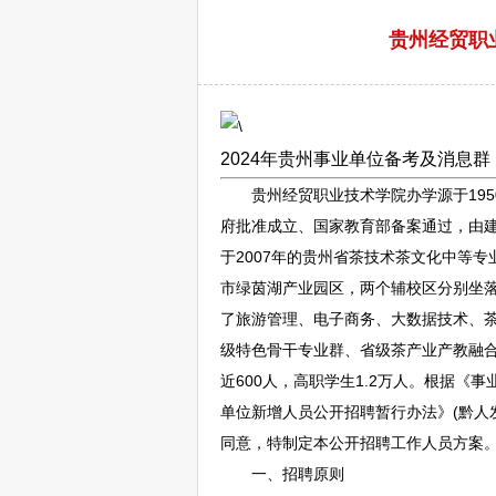
贵州经贸职业
2024年
贵州
事业单位
备考及消息群
贵州经贸职业技术学院办学源于1950
府批准成立、国家教育部备案通过，由建于
于2007年的贵州省茶技术茶文化中等
市绿茵湖产业园区，两个辅校区分别坐
了旅游管理、电子商务、大数据技术、茶
级特色骨干专业群、省级茶产业产教融
近600人，高职学生1.2万人。根据《
事
单位
新增人员公开
招聘
暂行办法》(黔人
同意，特制定本公开
招聘
工作人员方案
一、
招聘
原则