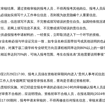
核结果。通过资格审核的报考人员，不得再报考其他岗位。报考人员应
员必须如实填写个人工作单位信息，否则视为故意隐瞒个人重要信息。
息，信息填写不真实、不完整或填写错误的责任自负。如因特殊情况请
责任。若网上填写信息不真实、不完整或填写错误的责任自负。
虚假报考申请材料的，一经查实，立即取消进入下一个环节的资格。
专业名称必须与毕业证完全一致，如专业名称后面带括号或其他说明的也
科的，对属于该二级学科专业研究方向且课程相同率达到80%以上的一级
相近率达到70%的，可纳入报考范围。考生在报名表“其他需要说明事项
月29日17:00。报考人员须在资格初审期间内进入“贵州人事考试信息网”(http:/
工作人员专题网页”链接登录报名系统，查询是否通过资格初审。
组织实施。对已经提交报名申请的必须在24小时内审核确认报考人员
不合格的，应说明理由。资格初审不合格人员，在报名期间(2024年2月
2月29日17:00期间，报考申请未审核的，不得再修改任何报名信息，审核未