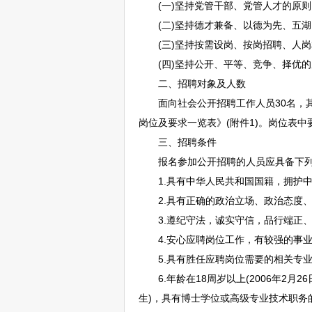
(一)坚持党管干部、党管人才的原则
(二)坚持德才兼备、以德为先、五湖
(三)坚持按需设岗、按岗
招聘
、人岗
(四)坚持公开、平等、竞争、择优的
二、
招聘
对象及人数
面向社会公开
招聘
工作人员30名，
岗位及要求一览表》(附件1)。岗位表中要
三、
招聘
条件
报名参加公开
招聘
的人员应具备下
1.具有中华人民共和国国籍，拥护中
2.具有正确的政治立场、政治态度、
3.遵纪守法，诚实守信，品行端正、
4.安心应聘岗位工作，有较强的事业
5.具有胜任应聘岗位需要的相关专业知
6.年龄在18周岁以上(2006年2月26
生)，具有博士学位或高级专业技术职务的