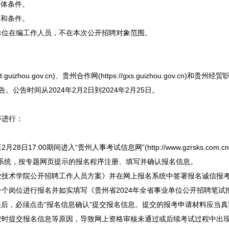
体条件。
和条件。
单位
在编工作人员，不在本次公开
招聘
对象范围。
izhou.gov.cn)、贵州合作网(https://gxs.guizhou.gov.cn)和贵
告。公告时间从2024年2月2日到2024年2月25日。
进行：
8日17:00期间进入“贵州人事考试信息网”(http://www.gzrsks.com.
系统，按专题网页提示的报名程序注册、填写并确认报名信息。
技术学院公开
招聘
工作人员方案》并在网上报名系统中签署报名诚信报
岗位进行报名并如实填写《贵州省2024年全省
事业单位
公开
招聘
笔试
误后，必须点击“报名信息确认”提交报名信息。提交的报考申请材料应当
按时提交报名信息等原因，导致网上资格审核未通过或后续考试过程中出