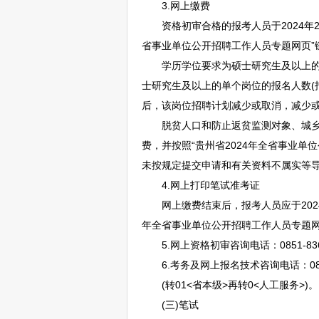
3.网上缴费
资格初审合格的报考人员于2024年2月26日9
省
事业单位
公开
招聘
工作人员专题网页”
学历学位要求为硕士研究生及以上的单
士研究生及以上的单个岗位的报名人数(
后，该岗位
招聘
计划减少或取消，减少
脱贫人口和防止返贫监测对象、城乡低
费，并按照“贵州省2024年全省
事业单位
未按规定提交申请和有关资料不属实等
4.网上打印笔试准考证
网上缴费结束后，报考人员应于2024年3月25日
年全省
事业单位
公开
招聘
工作人员专题
5.网上资格初审咨询电话：0851-836
6.考务及网上报名技术咨询电话：0851
(转01<省本级>再转0<人工服务>)。
(三)笔试