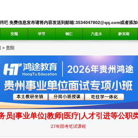
聘吧
免费信息发布请将内容发送到邮箱:3534047802@qq.com或者添加QQ
安顺
毕节
铜仁
六盘水
黔东南
网
>
贵阳