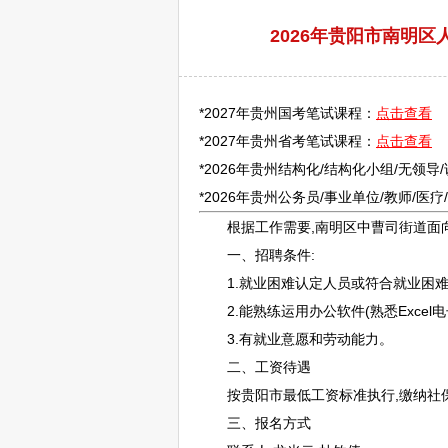
2026年贵阳市南明
*2027年贵州国考笔试课程：
点击查看
*2027年贵州省考笔试课程：
点击查看
*2026年贵州结构化/结构化小组/无领导
*2026年贵州
公务员
/
事业单位
/
教师
/医
根据工作需要,
南明
区中曹司街道面
一、
招聘
条件:
1.就业困难认定人员或符合就业困难
2.能熟练运用办公软件(熟悉Excel
3.有就业意愿和劳动能力。
二、工资待遇
按
贵阳
市最低工资标准执行,缴纳社
三、报名方式