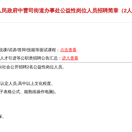
区人民政府中曹司街道办事处公益性岗位人员招聘简章（2人
/说课/试讲/答辩/技能等面试课程：
点击查看
疗/人才引进等公职类
招聘
公告汇总：
进入查看
向社会公开
招聘
2名公益性岗位人员。
认定人员,高中以上文化程度。
电子表格公式、能熟练操作电脑)。
保。