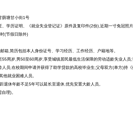
甘荫塘甘小街1号
学历证明、《就业失业登记证》原件及复印件(2份),近期一寸免冠照片
00时(节假日除外)
邮箱,简历包括本人身份证号、学习经历、工作经历、户籍地等。
55周岁,男50至60周岁;享受城镇居民最低生活保障的劳动适龄失业人员;
龄人员;在校期间申请并获得了助学贷款的高校毕业生;父母双方(单方)持
;其他就业困难人员。
距退休年龄不足5年可以延长至退休,优先安置大龄人员。
自理)。