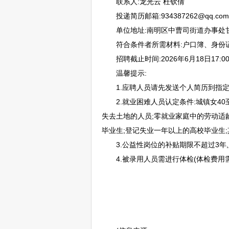
联系人:龙光云 杜钦倩
投递简历邮箱:934387262@qq.com
单位地址:
南明
区中曹司街道办事处
符合条件者所需材料:户口簿、身份证、
招聘
截止时间:2026年6月18日17:
温馨提示:
1.应聘人员请先发送个人简历到指定
2.就业困难人员认定条件:城镇女40至
失去土地的人员;零就业家庭中的劳动适
毕业生;登记失业一年以上的高校毕业生
3.公益性岗位的补贴期限不超过3年,
4.被录用人员需进行体检(体检费用需