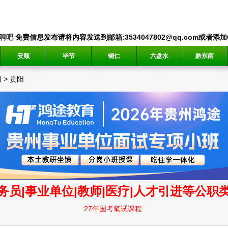
聘吧
免费信息发布请将内容发送到邮箱:3534047802@qq.com或者添加QQ
安顺
毕节
铜仁
六盘水
黔东南
网
>
贵阳