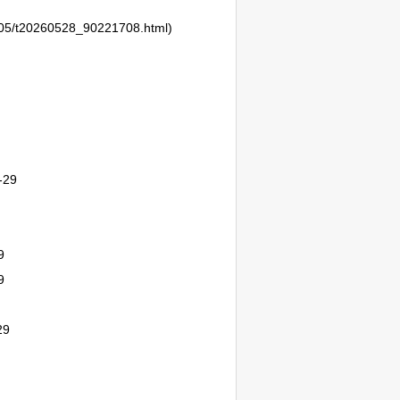
605/t20260528_90221708.html)
-29
9
9
29