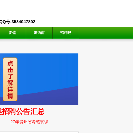
号:3534047802
黔南
黔西南
招聘吧