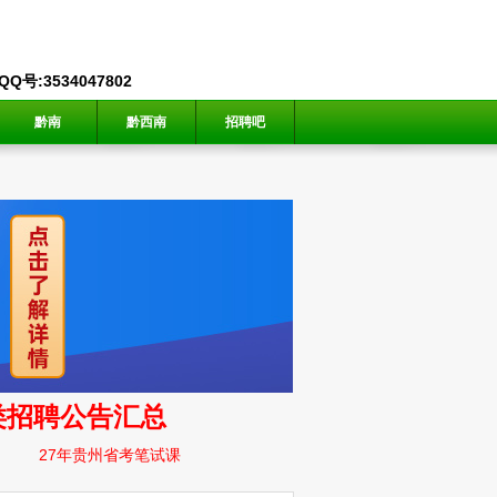
号:3534047802
黔南
黔西南
招聘吧