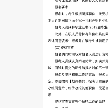
准考证发放地点：
长顺
县人力资源和
报名要求
报名时，考生根据所报职位，按要求
本人近期同底正面免冠一寸彩色照片4张
报考人员须持毕业证书(2019届毕业
此外，在职人员需持有单位出具的同意
表述同意该考生报考并在该考生被聘用后
(二)资格审查
报名的同时现场对报名人员进行资格
报考人员须认真阅读简章，如实并完整
试、面试时提交的证件与报名时的不一
报名及资格初审工作结束后，报名人数
定。职位
招聘
计划调整的，报考该职位的
小组同意后，给予改报其他职位，无适
示。
资格审查贯穿整个
招聘
工作的始终