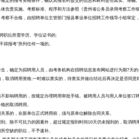
合规定的报考资格条件，确认其报名时提交的信息和材料是否真实、准确
具体负责实施。考察标准、程序和方法参照《贵州省
公务员
录用考察工作细
考察不合格，由
招聘
单位主管部门报县
事业单位
招聘
工作领导小组审定
聘
职位所需学历、学位证书的;
不得报考”所列任何一项的。
生，确定为拟聘用人员，由考务机构在
招聘
信息发布网站进行为期7天的
取消聘用资格;一时难以查实的，待查实并做出结论后再决定是否同意
影响聘用的，按规定办理聘用审批手续。被聘用人员与用人单位签订聘
合格的取消聘用。
关系的，在新单位正式聘用前，须与原单位解除合同关系。
。除不可抗力的因素外，超过规定报到时间10天仍未报到的，取消聘
所空缺的职位，不予递补。