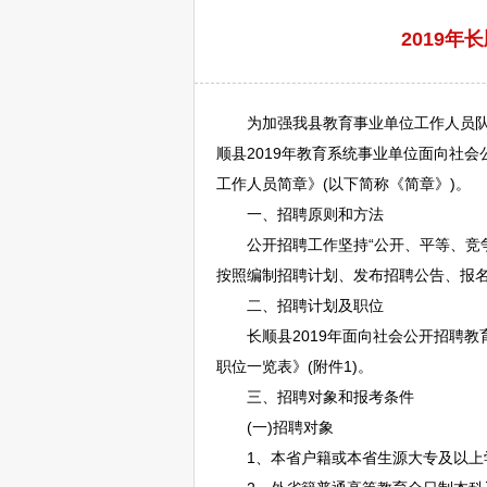
2019年
为加强我县教育
事业单位
工作人员
顺
县2019年教育系统
事业单位
面向社会
工作人员简章》(以下简称《简章》)。
一、
招聘
原则和方法
公开
招聘
工作坚持“公开、平等、竞
按照编制
招聘
计划、发布
招聘
公告、报
二、
招聘
计划及职位
长顺
县2019年面向社会公开
招聘
教
职位一览表》(附件1)。
三、
招聘
对象和报考条件
(一)
招聘
对象
1、本省户籍或本省生源大专及以上学历