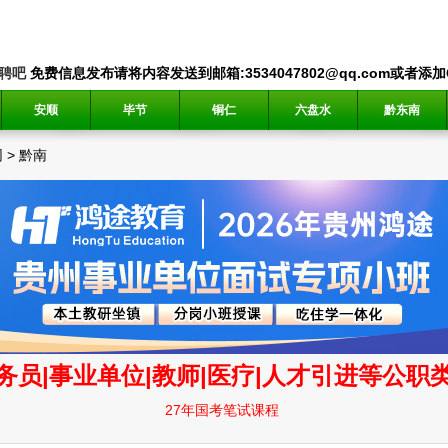
聘吧
免费信息发布请将内容发送到邮箱:3534047802@qq.com或者添加QQ
安顺
毕节
铜仁
六盘水
黔东南
网
>
黔南