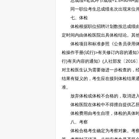
总成绩=笔试环节成绩÷1.5×50%+面
同一职位考生总成绩名次出现末位并
七、体检
体检根据职位
招聘
计划数按总成绩
定时间内由体检医院出具体检结论。其
体检项目和标准参照《
公务员
录用体
检操作手册(试行)>有关修订内容的通知》
行)有关内容的通知》(人社部发〔2016〕
对主检医生认为需要做进一步检查的，
结果有疑义的，考生应在接到体检结果
准。
放弃体检或体检不合格的，取消进入下
体检医院在体检中不得擅自提供乙肝项
体检费用由考生自理，体检的具体时
八、考察
体检合格考生确定为考察对象。考察内