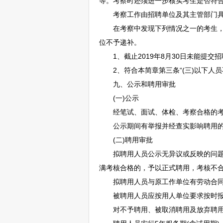
等。考察时还须进一步核实考生是否符
考察工作由
招聘
单位及其主管部门
在考察中发现下列情况之一的考生，
位不予递补。
1、截止2019年8月30日未能提交
招
2、符合本简章第三条“(三)以下人员
九、公示和聘用审批
(一)公示
经笔试、面试、体检、考察合格的考
公示期间有举报并经查实影响聘用的，
(二)聘用审批
拟聘用人员公示无异议或反映的问题不
满考核合格的，予以正式聘用，考核不
拟聘用人员与原工作单位有劳动合同
被聘用人员应按用人单位要求按时报到
对不予聘用、被取消聘用及放弃聘用