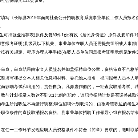
社会保障局212会议室。
填写《
长顺
县2019年面向社会公开
招聘
教育系统
事业单位
工作人员报名
。
生可持就业推荐表)原件及复印件1份;有效《居民身份证》原件及复印件1
报考证明(县级及以下机关、
事业单位
在职人员还需提交组织或人事部
按有关规定、程序办理人事手续(在职人员单位同意报考证明示例见附件3
审查，审查结果由审查人员签名并加盖
招聘
单位公章，资格审查不合格
填写和提交本人相关信息和材料。委托他人报名，视同报考人员本人填
致而影响考试和聘用的，责任自负。凡弄虚作假的，一经查实取消考试、
与计划招录人数达不到3:1比例的职位，该职位
招聘
计划是否调整或取
考生所报职位不再进行调整;职位
招聘
计划取消的，由报考该职位的考生
合职位条件的直接取消报名资格。县
事业单位
招聘
工作领导小组在报名结
，在任一工作环节发现应聘人员资格条件不符合《简章》要求的，随时取