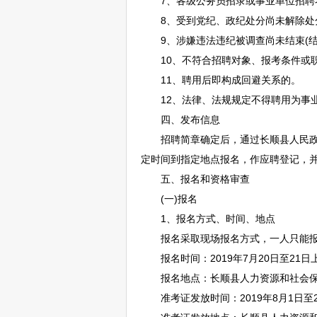
7、各级
公务员
招录或
事业单位
招聘
8、受到党纪、政纪处分尚未解除处
9、涉嫌违法违纪被调查尚未结束(结
10、不符合
招聘
对象、报考条件或
11、聘用后即构成回避关系的。
12、法律、法规规定不得聘用为
事
四、发布信息
招聘
简章确定后，通过
长顺
县人民政府
定时间到指定地点报名，作应聘登记，
五、报名和资格审查
(一)报名
1、报名方式、时间、地点
报名采取现场报名方式，一人只能报考
报名时间：2019年7月20日至21日上午8:
报名地点：
长顺
县人力资源和社会保
准考证发放时间：2019年8月1日至2日上午8