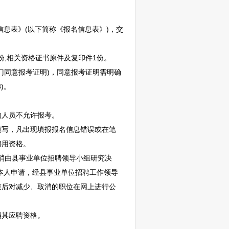
信息表》(以下简称《报名信息表》)，交
份;相关资格证书原件及复印件1份。
门同意报考证明)，同意报考证明需明确
)。
的人员不允许报考。
写，凡出现填报报名信息错误或在笔
聘用资格。
消由县
事业单位
招聘
领导小组研究决
本人申请，经县
事业单位
招聘
工作领导
束后对减少、取消的职位在网上进行公
消其应聘资格。