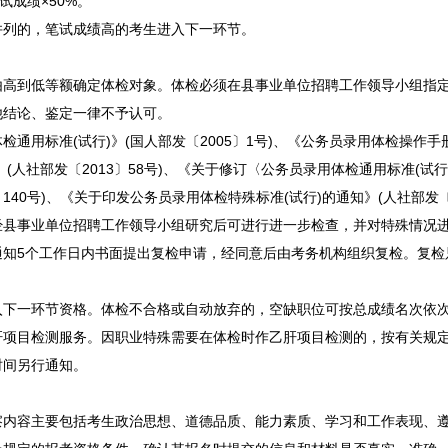
试成绩×50%。
列的，笔试成绩高的考生进入下一环节。
由高到低等额确定体检对象。体检必须在县
事业单位
招聘
工作领导小组指
他结论、鉴定一律不予认可。
检通用标准(试行)》(国人部发〔2005〕1号)、《
公务员
录用体检操作手册
(人社部发〔2013〕58号)、《关于修订〈
公务员
录用体检通用标准(试行
140号)、《关于印发
公务员
录用体检特殊标准(试行)的通知》(人社部发〔
经县
事业单位
招聘
工作领导小组研究后可进行进一步检查，并对特殊情况
通知5个工作日内书面提出复检申请，经同意后由考务机构组织复检。复检
一环节资格。体检不合格或自动放弃的，空缺职位可按总成绩名次依
目检测服务。因职业特殊需要在体检时作乙肝项目检测的，按有关规
间另行通知。
容主要包括考生政治思想、道德品质、能力素质、学习和工作表现、遵