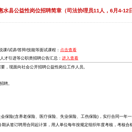
年惠水县公益性岗位招聘简章（司法协理员11人，6月4-12
/说课/试讲/答辩/技能等面试课程：
点击查看
疗/人才引进等公职类
招聘
公告汇总：
进入查看
要，现面向社会公开
招聘
公益性岗位工作人员。
招聘
。
保险(含养老保险、医疗保险、失业保险、工伤保险)，实行合同一年一签
，服务期从签订聘用合同起计算，用人单位每年按规定组织年度考核，考核合