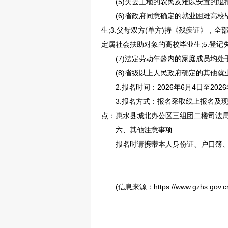
(5)失去土地的农民及难以安置的退捕
(6)省政府同意确定的就业困难高校毕
生;3.父母双方(单方)持《残疾证》，
定属社会扶助对象的高校毕业生;5.登
(7)法定劳动年龄内的家庭成员均处于
(8)省级以上人民政府确定的其他
2.报名时间：2026年6月4日至2026年6月1
3.报名方式：报名采取线上报名及现场报
点：
惠水
县城北办公区三组团二楼司法局
六、其他注意事项
报名时请携带本人身份证、户口簿、就
(信息来源：https://www.gzhs.gov.cn/xw