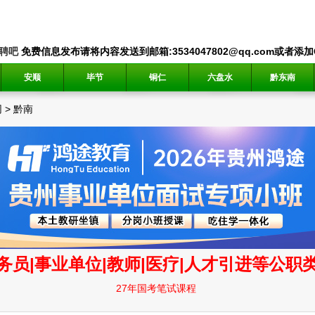
聘吧
免费信息发布请将内容发送到邮箱:3534047802@qq.com或者添加QQ
安顺
毕节
铜仁
六盘水
黔东南
网
>
黔南