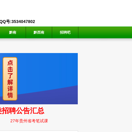
号:3534047802
黔南
黔西南
招聘吧