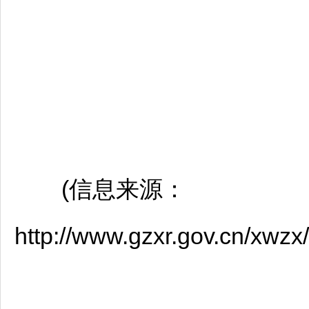
(信息来源：
http://www.gzxr.gov.cn/xwz