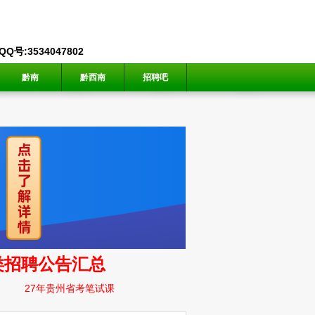
号:3534047802
黔南
黔西南
招聘吧