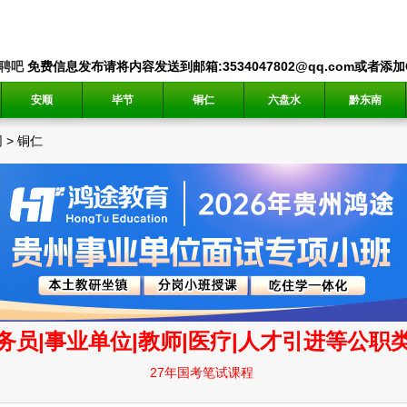
聘吧
免费信息发布请将内容发送到邮箱:3534047802@qq.com或者添加QQ
安顺
毕节
铜仁
六盘水
黔东南
网
>
铜仁