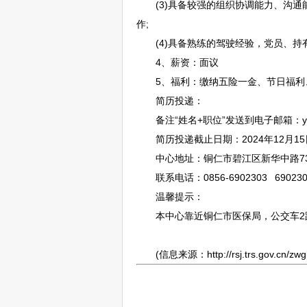
(3)具备较强的组织协调能力、沟通
作;
(4)具备熟练的驾驶经验，党员、持
4、薪资：面议
5、福利：缴纳五险一金、节日福利
简历投递：
备注“姓名+职位”发送到电子邮箱：ycsg2
简历投递截止日期：2024年12月15
中心地址：
铜仁
市
碧江
区新华中路7
联系电话：0856-6902303 690230
温馨提示：
本中心靠近
铜仁
市医保局，公交车2
(信息来源：http://rsj.trs.gov.cn/zwgk/