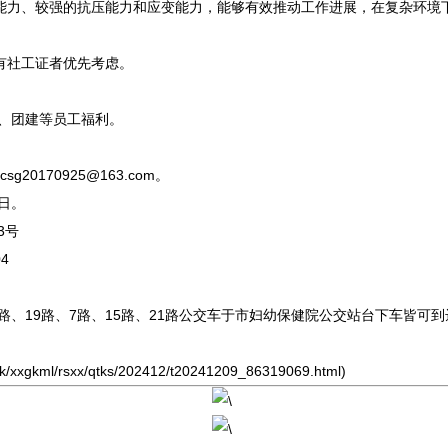
能力、较强的抗压能力和应变能力，能够有效推动工作进展，在复杂环境
有社工证者优先考虑。
、团建等员工福利。
0170925@163.com。
日。
3号
4
路、19路、7路、15路、21路公交车于市妇幼保健院公交站台下车皆可
xxgkml/rsxx/qtks/202412/t20241209_86319069.html)