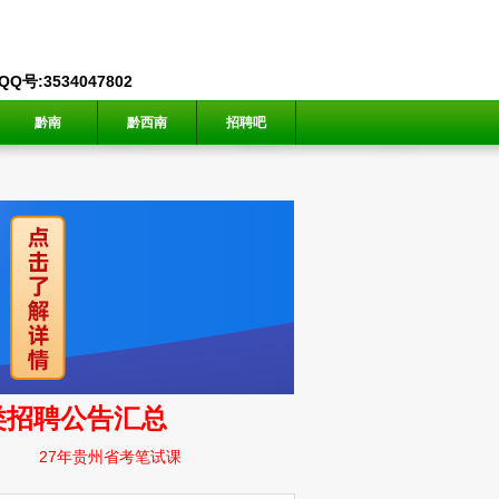
号:3534047802
黔南
黔西南
招聘吧