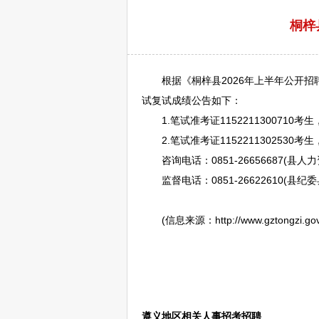
桐梓
根据《
桐梓
县2026年上半年公开
招
试复试成绩公告如下：
1.笔试准考证1152211300710考生
2.笔试准考证1152211302530考生
咨询电话：0851-26656687(县人
监督电话：0851-26622610(县
(信息来源：http://www.gztongzi.gov.cn/
遵义地区相关人事招考招聘