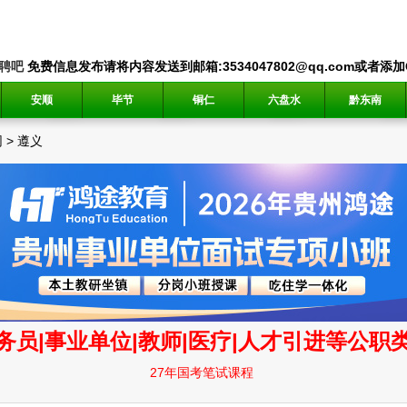
聘吧
免费信息发布请将内容发送到邮箱:3534047802@qq.com或者添加QQ
安顺
毕节
铜仁
六盘水
黔东南
网
>
遵义