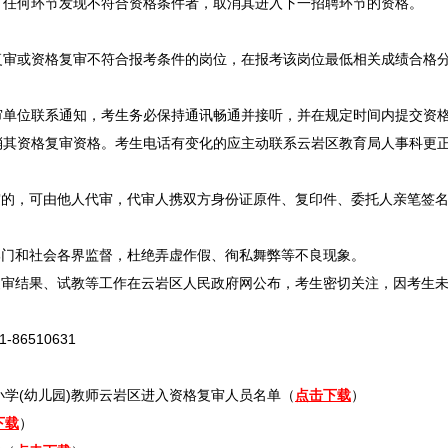
，任何环节发现不符合资格条件者，取消其进入下一
招聘
环节的资格。
复审或资格复审不符合报考条件的岗位，在报考该岗位最低相关成绩合格
位联系通知，考生务必保持通讯畅通并接听，并在规定时间内提交资格
消其资格复审资格。考生电话有变化的应主动联系
云岩
区教育局人事科更
的，可由他人代审，代审人携双方身份证原件、复印件、委托人亲笔签名
门和社会各界监督，杜绝弄虚作假、徇私舞弊等不良现象。
复审结果、试教等工作在
云岩
区人民政府网公布，考生密切关注，因考生
86510631
小学(幼儿园)
教师
云岩
区进入资格复审人员名单（
点击下载
）
下载
）