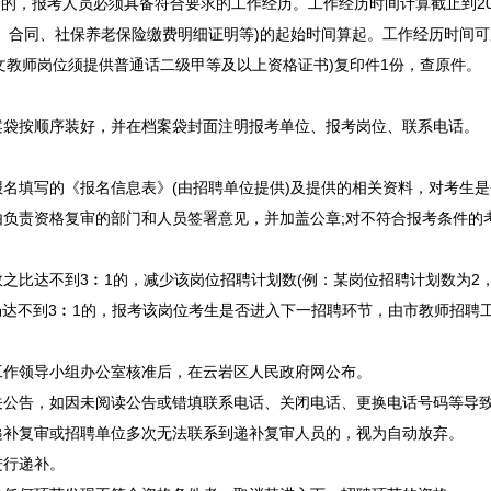
的，报考人员必须具备符合要求的工作经历。工作经历时间计算截止到202
、合同、社保养老保险缴费明细证明等)的起始时间算起。工作经历时间可
文
教师
岗位须提供普通话二级甲等及以上资格证书)复印件1份，查原件。
按顺序装好，并在档案袋封面注明报考单位、报考岗位、联系电话。
名填写的《报名信息表》(由
招聘
单位提供)及提供的相关资料，对考生
负责资格复审的部门和人员签署意见，并加盖公章;对不符合报考条件的
数之比达不到3︰1的，减少该岗位
招聘
计划数(例：某岗位
招聘
计划数为2
仍达不到3︰1的，报考该岗位考生是否进入下一
招聘
环节，由市
教师
招聘
工作领导小组办公室核准后，在
云岩
区人民政府网公布。
告，如因未阅读公告或错填联系电话、关闭电话、更换电话号码等导致
递补复审或
招聘
单位多次无法联系到递补复审人员的，视为自动放弃。
行递补。