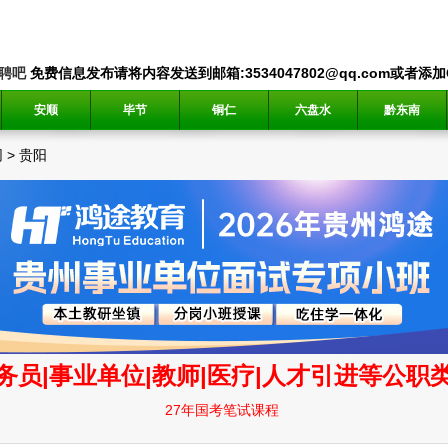
聘吧
免费信息发布请将内容发送到邮箱:3534047802@qq.com或者添加QQ
安顺
毕节
铜仁
六盘水
黔东南
网
>
贵阳