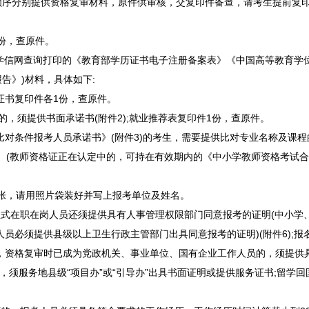
顺序分别提供资格复审材料，原件供审核，交复印件备查，请考生提前复
份，查原件。
信网查询打印的《教育部学历证书电子注册备案表》《中国高等教育学位
告》)材料，具体如下:
证书复印件各1份，查原件。
的，须提供书面承诺书(附件2);就业推荐表复印件1份，查原件。
对条件报考人员承诺书》(附件3)的考生，需要提供比对专业名称及课程的
。(
教师
资格证正在认定中的，可持在有效期内的《中小学
教师
资格考试合
张，请用照片袋装好并写上报考单位及姓名。
式在职在岗人员还须提供具有人事管理权限部门同意报考的证明(中小学
人员必须提供县级以上卫生行政主管部门出具同意报考的证明)(附件6);
，资格复审时已成为党政机关、
事业单位
、国有企业工作人员的，须提供
的，须服务地县级“项目办”或“引导办”出具书面证明或提供服务证书;留学