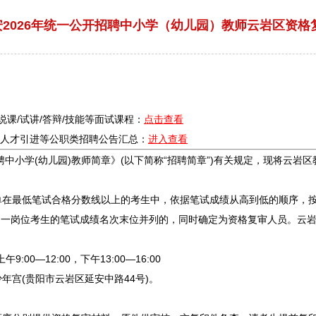
2026年统一公开招聘中小学（幼儿园）教师云岩区资格
/说课/试讲/答辩/技能等面试课程：
点击查看
疗/人才引进等公职类
招聘
公告汇总：
进入查看
聘
中小学(幼儿园)
教师
简章》(以下简称“
招聘
简章”)有关规定，现将
云岩
区
单在最低笔试合格分数线以上的考生中，依据笔试成绩从高到低的顺序，
报考同一岗位考生的笔试成绩名次末位并列的，同时确定为资格复审人员。
云
:00—12:00，下午13:00—16:00
年宫(
贵阳
市
云岩
区延安中路44号)。