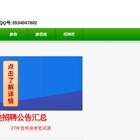
号:3534047802
黔南
黔西南
招聘吧