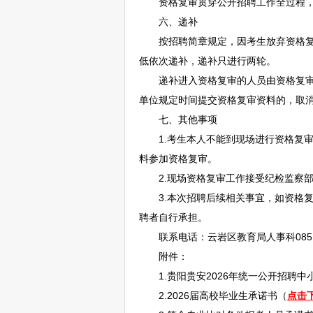
资格复审贯穿公开
招聘
工作全过程
六、递补
按
招聘
简章规定，因考生放弃资格
低依次递补，递补只进行两轮。
递补进入资格复审的人员由资格复审单
单位规定时间提交资格复审资料的，取
七、其他事项
1.考生本人不能到现场进行资格复审
料参加资格复审。
2.现场资格复审工作接受纪检监察部
3.本次
招聘
后续相关事宜，如资格
聘者自行承担。
联系电话：
云岩
区教育局人事科0851-
附件：
1.
贵阳
贵安2026年统一公开
招聘
中
2.2026届高校毕业生承诺书（
点击