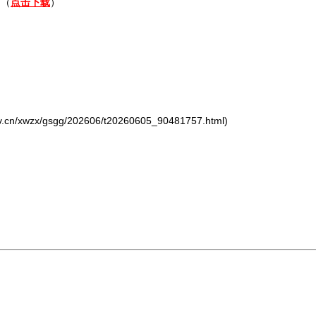
书（
点击下载
）
/xwzx/gsgg/202606/t20260605_90481757.html)