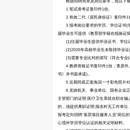
根据
招聘
简章及岗位要求，按以下
1.笔试准考证复印件1份。
2.有效二代《居民身份证》复印件1
3.报考岗位要求的学历、学位证书(学
届毕业生可提供《教育部学籍在线验证报
(1)往届毕业生提供毕业证书、学位
(2)2026年高校毕业生未取得毕业证
(3)需要专业比对的填写《符合专业比
4.
教师
资格证书复印件1份，查原件
书》并书面承诺)。
5.近期同底正面免冠一寸彩色照片4
6.党政机关、
事业单位
、国有企业正
主管部门的证明;医疗卫生系统在职在编
的，须提供离职证明;报名时无工作单位
报考定向
招聘
“基层项目服务人员”岗位
心境外学历学位认证的相关证明材料。