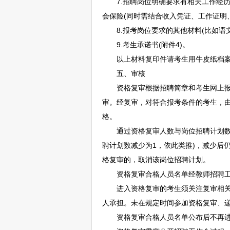
7.
招聘
岗位明确要求有相关工作经历
会保险(同时需结合收入凭证、工作证明
8.报考岗位要求的其他材料(比如语
9.考生承诺书(附件4)。
以上材料复印件请考生用牛皮纸档案袋
五、审核
资格复审根据
招聘
简章和考生网上报
审。经复审，对符合报考条件的考生，由
格。
通过资格复审人数与岗位
招聘
计划
聘
计划数减少为1，依此类推)，减少后
格复审的，取消该岗位
招聘
计划。
资格复审合格人员名单经
教师
招聘
进入资格复审的考生须关注复审相关公
人承担。未在规定时间参加资格复审、
资格复审合格人员名单公布后不再进