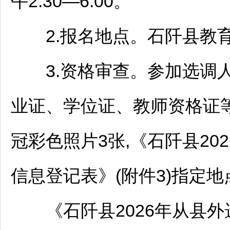
午2:30—6:00。
2.报名地点。
石阡
县教
3.资格审查。参加选调人
业证、学位证、
教师
资格证
冠彩色照片3张,《
石阡
县20
信息登记表》(附件3)指定
《
石阡
县2026年从县外