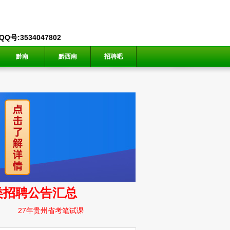
号:3534047802
黔南
黔西南
招聘吧