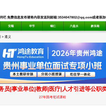
聘吧
免费信息发布请将内容发送到邮箱:3534047802@qq.com或者添加QQ
安顺
毕节
铜仁
六盘水
黔东南
网
>
遵义