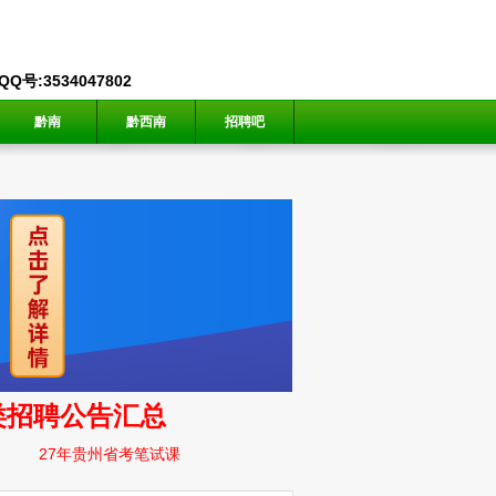
号:3534047802
黔南
黔西南
招聘吧