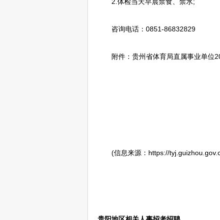
2.体检当天早晨禁食、禁水;
咨询电话：0851-86832829
附件：贵州省体育局直属
事业单位
2
(信息来源：https://tyj.guizhou.gov.cn/
贵阳地区相关人事招考招聘