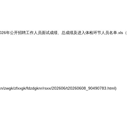
026年公开
招聘
工作人员面试成绩、总成绩及进入体检环节人员名单.xls（
zwgk/zfxxgk/fdzdgknr/rsxx/202606/t20260608_90490783.html)