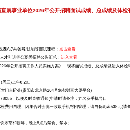
直属事业单位2026年公开招聘面试成绩、总成绩及体检
/说课/试讲/答辩/技能等面试课程：
点击查看
疗/人才引进等公职类
招聘
公告汇总：
进入查看
026年公开
招聘
工作人员实施方案》，现将面试成绩、总成绩及进入体检环
周三)上午8:20。
大门台阶处(
贵阳
市北京路104号鑫都财富大厦平台)
8085，以便及时查收通知(申请时请备注：姓名及手机号)。
费用自理。因集合时会统一收取手机封闭管理，请自备现金538元(请备
饮浓茶和咖啡，晚上8点后禁食、禁水;