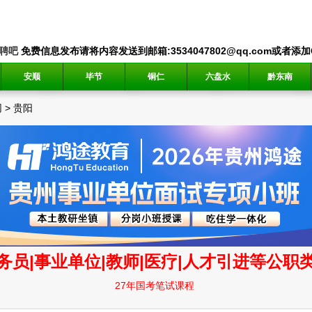
聘吧
免费信息发布请将内容发送到邮箱:3534047802@qq.com或者添加QQ
安顺
毕节
铜仁
六盘水
黔东南
网
>
贵阳