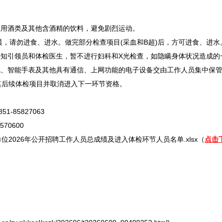
用酒类及其他含酒精的饮料，避免剧烈运动。
晨，请勿进食、进水。做完部分检查项目(采血和B超)后，方可进食、进水
知引领员和体检医生，暂不进行妇科和X光检查，如隐瞒身体状况造成的
、智能手表及其他具有通信、上网功能的电子设备交由工作人员集中保管
其后续体检项目并取消进入下一环节资格。
85827063
70600
单位
2026年公开
招聘
工作人员总成绩及进入体检环节人员名单.xlsx（
点击