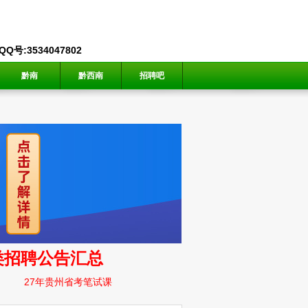
号:3534047802
黔南
黔西南
招聘吧