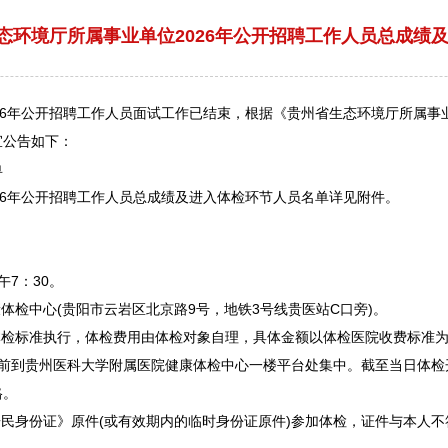
态环境厅所属事业单位2026年公开招聘工作人员总成绩
26年公开
招聘
工作人员面试工作已结束，根据《贵州省生态环境厅所属
事
宜公告如下：
单
26年公开
招聘
工作人员总成绩及进入体检环节人员名单详见附件。
午7：30。
体检中心(
贵阳
市
云岩
区北京路9号，地铁3号线贵医站C口旁)。
体检标准执行，体检费用由体检对象自理，具体金额以体检医院收费标准
前到贵州医科大学附属医院健康体检中心一楼平台处集中。截至当日体检
格。
民身份证》原件(或有效期内的临时身份证原件)参加体检，证件与本人不