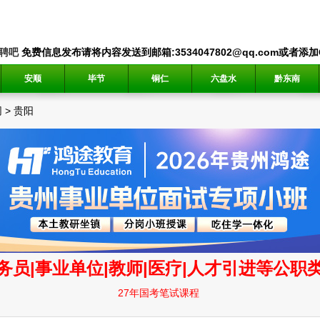
聘吧
免费信息发布请将内容发送到邮箱:3534047802@qq.com或者添加QQ
安顺
毕节
铜仁
六盘水
黔东南
网
>
贵阳